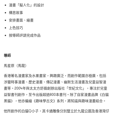
漫畫「擬人化」的設計
構思故事
安排畫面、繪畫
上色技巧
按導師評語完成作品
導師
馬星原（馬龍）
香港著名漫畫家及水墨畫家，興趣廣泛，而創作範圍亦極廣，包括
涉獵時事漫畫、歷史漫畫、傳記漫畫、幽默生活漫畫及兒童益智漫
畫等。2004年與太太方舒眉創辦出版社「世紀文化」，專注於兒童
益智書刊創作，至今出版超過800本書刊。除了自家漫畫品牌《白貓
黑貓》，他亦編繪《趣味學古文》系列，將知識與趣味漫畫結合。
他所創作的白貓Q小子，其卡通雕像分別豎立於九龍公園及香港灣仔