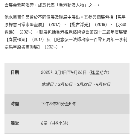
會展金紫荊海旁，成爲代表「香港動漫人物」之一。
他水墨畫作品曾於不同個展及聯展中展出。其參與個展包括【馬星
原禪意日常水墨畫展】（2017）、【攬古浮光】（2018）、【水墨
逍遙】（2024），聯展包括香港視覺藝術協會第四十三屆年度展覽
【春夏頓漸】（2017）及 【紀念弘一法師出家一百零五周年—李莉
娟馬星原書畫聯展】（2024）。
日期
2025年3月1日至4月26日（逢星期六）
休課日：3月15日、3月22日、4月19日
時間
下午3時30分至5時
課堂
6堂（共9小時）