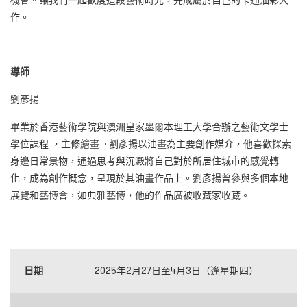
機會。讓我們一起歡度這段藝術時光，完成屬於自己的卡通油彩大
作。
導師
劉彥揚
畢業於香港藝術學院與澳洲皇家墨爾本理工大學合辦之藝術文學士
學位課程 ，主修繪畫。劉彥揚以油畫為主要創作媒介，他喜歡探索
身邊日常景物，通過思考與沉澱將自己對於所居住城市的感覺轉
化，成為創作概念，呈現於其油畫作品上。劉彥揚曾參與多個本地
展覽和藝博會，如典雅藝博，他的作品廣被收藏家收藏。
日期
2025年2月27日至4月3日（逢星期四）