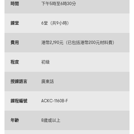
時間
下午5時至6時30分
課堂
6堂（共9小時）
費用
港幣2,190元（已包括港幣200元材料費）
程度
初級
授課語言
廣東話
課程編號
ACKC-1160B-F
年齡
8歲或以上