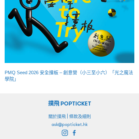
PMQ Seed 2026 安全撞板 – 創意營（小三至小六）「光之魔法
學院」
撲飛 POPTICKET
|
關於撲飛
條款及細則
ask@popticket.hk