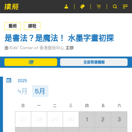
節目
藝術
課程
主辦單位
是書法？是魔法！ 水墨字畫初探
關於撲飛
由
Kids’ Corner of 香港藝術中心
主辦
條款及細則
全部票價種類
EN
2025
4月
5月
日
一
二
三
四
五
六
27
28
29
30
1
2
3