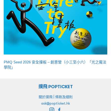
PMQ Seed 2026 安全撞板 – 創意營（小三至小六）「光之魔法
學院」
撲飛 POPTICKET
|
關於撲飛
條款及細則
ask@popticket.hk