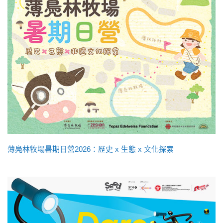
薄鳧林牧場暑期日營2026：歷史 x 生態 x 文化探索