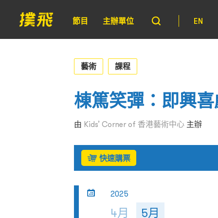
節目
主辦單位
EN
藝術
課程
棟篤笑彈：即興喜
由
Kids’ Corner of 香港藝術中心
主辦
快速購票
2025
4月
5月