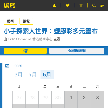
節目
藝術
課程
主辦單位
小手探索大世界：塑膠彩多元畫布
關於撲飛
由
Kids’ Corner of 香港藝術中心
主辦
條款及細則
全部票價種類
EN
2025
3月
4月
5月
日
一
二
三
四
五
六
27
28
29
30
1
2
3