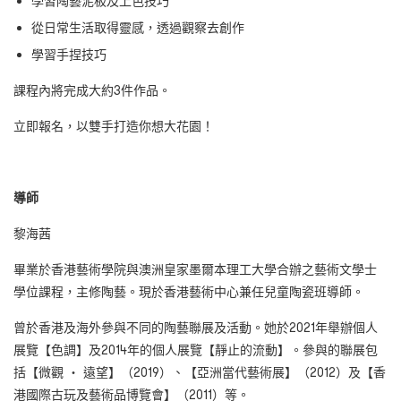
學習陶藝泥板及上色技巧
從日常生活取得靈感，透過觀察去創作
學習手捏技巧
課程內將完成大約3件作品。
立即報名，以雙手打造你想大花園！
導師
黎海茜
畢業於香港藝術學院與澳洲皇家墨爾本理工大學合辦之藝術文學士
學位課程，主修陶藝。現於香港藝術中心兼任兒童陶瓷班導師。
曾於香港及海外參與不同的陶藝聯展及活動。她於2021年舉辦個人
展覽【色調】及2014年的個人展覽【靜止的流動】。參與的聯展包
括【微觀 ‧ 遠望】（2019）、【亞洲當代藝術展】（2012）及【香
港國際古玩及藝術品博覽會】（2011）等。