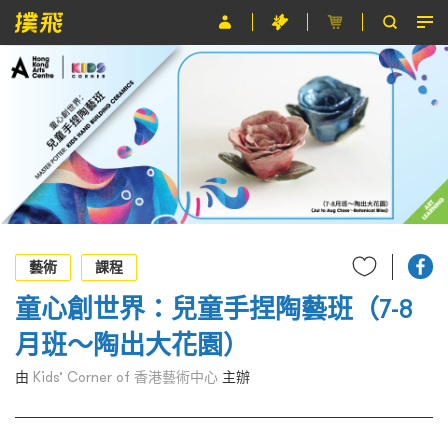
節目
主辦單位
關於撲飛
條款及細則
EN
藝術
課程
童心創世界：兒童手捏陶藝班（7-8
月班～陶出大花園）
由
Kids’ Corner of 香港藝術中心
主辦