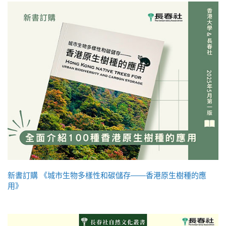
新書訂購 《城市生物多樣性和碳儲存——香港原生樹種的應
用》