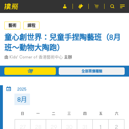
節目
藝術
課程
主辦單位
童心創世界：兒童手捏陶藝班（8月
班～動物大陶跑）
關於撲飛
由
Kids’ Corner of 香港藝術中心
主辦
條款及細則
全部票價種類
EN
2025
8月
日
一
二
三
四
五
六
27
28
29
30
31
1
2