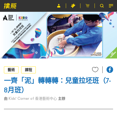
節目
主辦單位
關於撲飛
條款及細則
EN
藝術
課程
一齊「泥」轉轉轉：兒童拉坯班（7-
8月班）
由
Kids’ Corner of 香港藝術中心
主辦