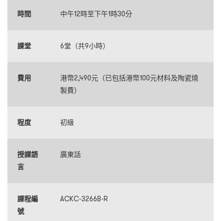
時間
中午12時至下午1時30分
課堂
6堂（共9小時）
費用
港幣2,490元（已包括港幣100元材料及陶瓷燒
製費）
程度
初級
授課語
廣東話
言
課程編
ACKC-3266B-R
號