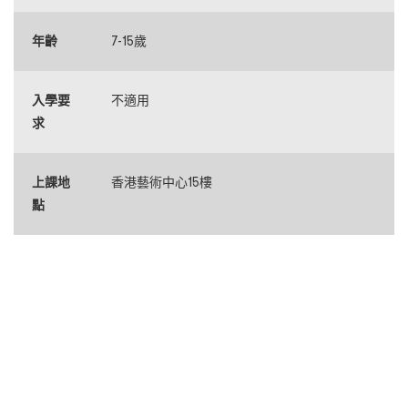
年齡
7-15歲
入學要
不適用
求
上課地
香港藝術中心15樓
點