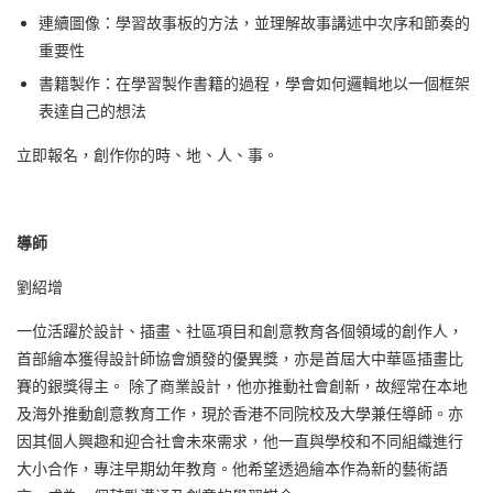
連續圖像：學習故事板的方法，並理解故事講述中次序和節奏的
重要性
書籍製作：在學習製作書籍的過程，學會如何邏輯地以一個框架
表達自己的想法
立即報名，創作你的時、地、人、事。
導師
劉紹增
一位活躍於設計、插畫、社區項目和創意教育各個領域的創作人，
首部繪本獲得設計師協會頒發的優異獎，亦是首屆大中華區插畫比
賽的銀獎得主。 除了商業設計，他亦推動社會創新，故經常在本地
及海外推動創意教育工作，現於香港不同院校及大學兼任導師。亦
因其個人興趣和迎合社會未來需求，他一直與學校和不同組織進行
大小合作，專注早期幼年教育。他希望透過繪本作為新的藝術語