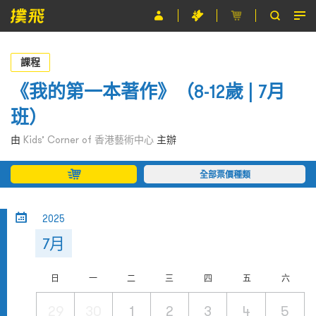
節目
課程
主辦單位
《我的第一本著作》（8-12歲 | 7月
班）
關於撲飛
由
Kids’ Corner of 香港藝術中心
主辦
條款及細則
全部票價種類
EN
2025
7月
日
一
二
三
四
五
六
29
30
1
2
3
4
5