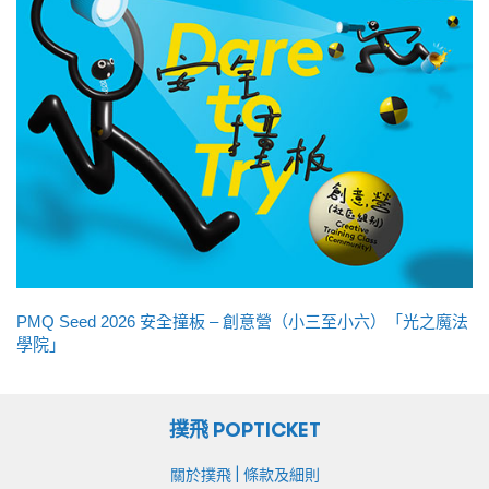
PMQ Seed 2026 安全撞板 – 創意營（小三至小六）「光之魔法
學院」
撲飛 POPTICKET
|
關於撲飛
條款及細則