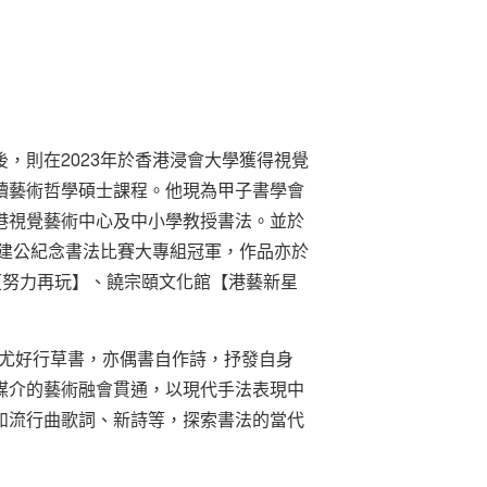
後，則在2023年於香港浸會大學獲得視覺
讀藝術哲學碩士課程。他現為甲子書學會
港視覺藝術中心及中小學教授書法。並於
區建公紀念書法比賽大專組冠軍，作品亦於
 II 【努力再玩】、饒宗頤文化館【港藝新星
本，尤好行草書，亦偶書自作詩，抒發自身
媒介的藝術融會貫通，以現代手法表現中
如流行曲歌詞、新詩等，探索書法的當代