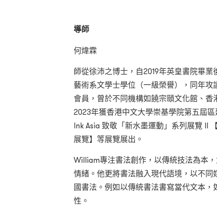
導師
何煒霖
師從徐沛之博士，自2019年英皇書院畢業
藝術系文學士學位（一級榮譽），同年攻
會員，曾於不同機構如饒宗頤文化館、香
2023年獲香港中文大學崇基學院第五屆
Ink Asia 致敬「新水墨運動」系列展覽
展覽】等展覽展出。
William專注書法創作，以傳統技法為
情緒。他更將書法融入現代語境，以不同
國書法。例如以傳統書法書寫當代文本，
性。