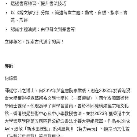
透過書寫練習，提升書法技巧
以《說文解字》分類 ，簡述每堂主題：動物、自然、指事、會
意、形聲
認識字體演變：由甲骨文到篆書等
立即報名，探索古代漢字的美！
導師
何煒霖
師從徐沛之博士，自2019年英皇書院畢業後，則在2023年於香港浸
會大學獲得視覺藝術系文學士學位（一級榮譽），同年攻讀藝術哲
學碩士課程。他現為甲子書學會會員，曾於不同機構如饒宗頤文化
館、香港視覺藝術中心及中小學教授書法。並於2023年獲香港中文
大學崇基學院第五屆區建公紀念書法比賽大專組冠軍，作品亦於Ink
Asia 致敬「新水墨運動」系列展覽 II 【努力再玩】、饒宗頤文化館
【港藝新星展覽】等展覽展出。