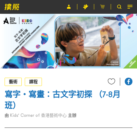
節目
主辦單位
關於撲飛
條款及細則
EN
藝術
課程
寫字‧寫畫：古文字初探 （7-8月
班）
由
Kids’ Corner of 香港藝術中心
主辦