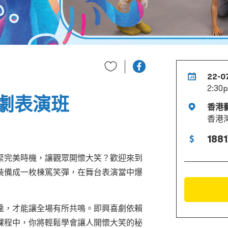
22-0
2:30p
劇表演班
香港
香港
1881
緊完美時機，讓觀眾開懷大笑？歡迎來到
裝備成一枚棟篤笑彈，在舞台表演當中爆
達，才能讓全場有所共鳴。即興喜劇依賴
課程中，你將輕鬆學會讓人開懷大笑的秘