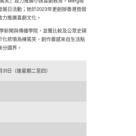
「小篤笑」致力推廣小孩喜劇教育。Mary現
展日活動；她於2023年更創辦香港⾸個
致⼒推廣喜劇⽂化。
大學新聞與傳播學院，並獲比較及公眾史碩
於化悲憤為棟篤笑，創作靈感來自生活點
無分國界。
至7月31日（逢星期二至四）