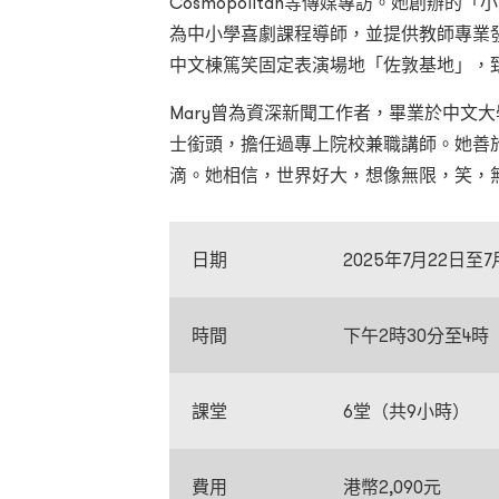
Cosmopolitan等傳媒專訪。她創辦的
為中小學喜劇課程導師，並提供教師專業發
中⽂棟篤笑固定表演場地「佐敦基地」，
Mary曾為資深新聞工作者，畢業於中文
士銜頭，擔任過專上院校兼職講師。她善
滴。她相信，世界好大，想像無限，笑，
日期
2025年7月22日
時間
下午2時30分至4時
課堂
6堂
（共
9
小時
）
費用
港幣2,090元