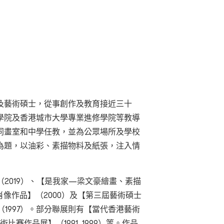
及藝術碩士，從事創作及教育接近三十
學院及香港城市大學專業進修學院等教導
同畫室和中學任教，
並為公眾場所及學校
為題，以油彩、素描物料及紙張，注入情
（
2019
）、【是我家—梁文豪繪畫、素描
肖像作品】（
2000
）及【第三屆藝術碩士
（
1997
）。部分聯展則有【當代香港藝術
術比賽作品展】（
1991, 1999
）等。作品