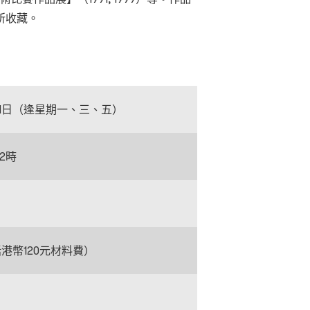
所收藏。
月1日（逢星期一
、三、五
）
2時
括港幣120元材料費）