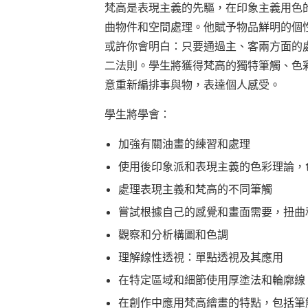
梵高是表現主義的先驅，在印象主義用色
曲物件和空間處理。他賦予物品鮮明的個
或許你會明白：只要通過主、客兩方面的
二法則。學生將獲得梵高的獨特筆觸、色
意重新編排事與物，表達個人感受。
學生將學會：
加強有關油畫的練習和處理
使用後印象派和表現主義的色彩理論，
處理表現主義和梵高的不同筆觸
嘗試根據自己的感覺和畫面需要，扭曲
觀察和分析構圖和色調
理解線性透視：單點透視及其應用
在特定區域和細節使用厚塗法和輪廓線
在創作中應用梵高繪畫的特點，包括筆