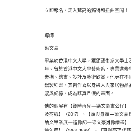
立即報名，走入梵高的獨特和扭曲空間！
導師
梁文豪
畢業於香港中文大學，獲頒藝術系文學士
年。曾於香港中文大學藝術系、專業進修
素描、繪畫、設計及藝術欣賞。他更在不
繪製壁畫
。其創作喜以身邊人與家居物品
感與記憶，成為既真且假的畫面。
他的個展有【幾時再見—梁文豪畫公仔】
及剪紙】（
2017
）、【頭與身體—梁文豪
論文畢業展—造像記—梁文豪肖像繪畫】
雙年展】（
1992, 1998
）、【夏利豪現代藝