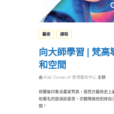
藝術
課程
向大師學習 | 梵
和空間
由
Kids’ Corner of 香港藝術中心
主辦
荷蘭後印象派畫家梵高，是西方藝術史上
他著名的旋渦狀星夜，亦聽聞過他割掉自
間！