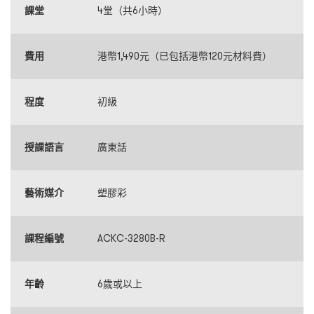
課堂
4堂（共6小時）
費用
港幣1,490元（已包括港幣120元材料費）
程度
初級
授課語言
廣東話
藝術媒介
塑膠彩
課程編號
ACKC-3280B-R
年齡
6歲或以上