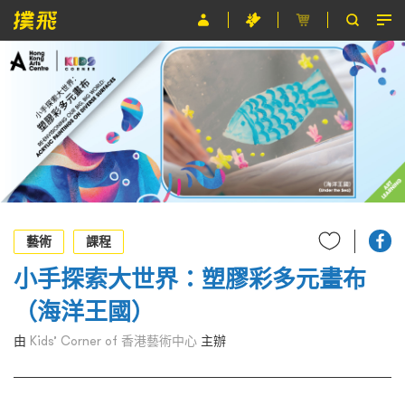
節目
主辦單位
關於撲飛
條款及細則
EN
藝術
課程
小手探索大世界：塑膠彩多元畫布
（海洋王國）
由
Kids’ Corner of 香港藝術中心
主辦