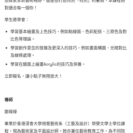
想探索全新藝術視野，還是想打造特別「特別」的暑假，本課程絕
對適合每一個你！
學生將學會：
學習基本繪畫及上色技巧，例如點線面、色彩配搭、三原色及對
比色等理論。
學習創作意念的發展及更深入的技巧，例如畫面構圖、光暗對比
及線條處理。
學習在鏡面上繪畫Acrylic的技巧及保養。
立即報名，讓小點子無限放大！
導師
鄭燁燁
畢業於香港浸會大學視覺藝術系（工藝及設計）榮譽文學士學位課
程，現為藝術家及平面設計師。她亦兼任藝術教育工作，為不同院