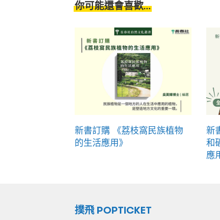
你可能還會喜歡...
新書訂購 《荔枝窩民族植物
新
的生活應用》
和
應
撲飛 POPTICKET