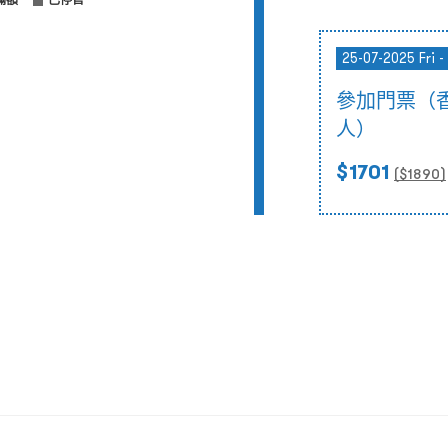
滿額
已停售
25-07-2025 Fri -
參加門票（
人）
$1701
($
1890
)