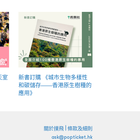
天室
新書訂購 《城市生物多樣性
和碳儲存——香港原生樹種的
應用》
|
關於撲飛
條款及細則
ask@popticket.hk