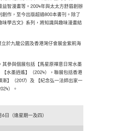
益智漫畫等。2004年與太太方舒眉創辦
創作，至今出版超過800本書刊。除了
趣味學古文》系列，將知識與趣味漫畫結
豎立於九龍公園及香港灣仔會展金紫荊海
。其參與個展包括【馬星原禪意日常水墨
）、【水墨逍遙】（2024），聯展包括香港
漸】（2017）及 【紀念弘一法師出家一
024）。
至8月6日（逢星期一及四）