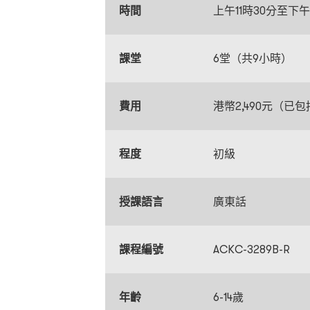
時間
上午11時30分至下午
課堂
6堂（共9小時）
費用
港幣2,490元（已
程度
初級
授課語言
廣東話
課程編號
ACKC-3289B-R
年齡
6-14歲