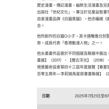
歷史漫畫、傳記漫畫、幽默生活漫畫及兒童
出版社「世紀文化」，專注於兒童益智書刊
自家漫畫品牌《白貓黑貓》，他亦編繪《
合。
他所創作的白貓Q小子，其卡通雕像分別
旁，成爲代表「香港動漫人物」之一。
他水墨畫作品曾於不同個展及聯展中展出
畫展】（2017）、【攬古浮光】（2018
視覺藝術協會第四十三屆年度展覽【春夏頓
百零五周年—李莉娟馬星原書畫聯展】（2
日期
2025年7月21日