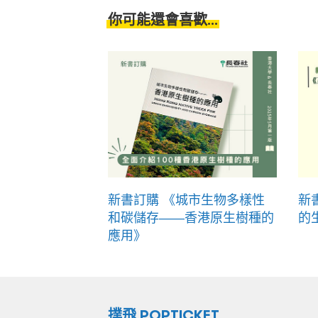
你可能還會喜歡...
新書訂購 《城市生物多樣性
新
和碳儲存——香港原生樹種的
的
應用》
撲飛 POPTICKET