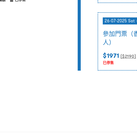
滿額
已停售
26-07-2025 Sat 
參加門票（
人）
$1971
($
2190
)
已停售