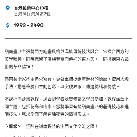
香港藝術中心10樓
香港灣仔港灣道2號
1992 - 2490
嶺南畫派主張將西方繪畫風格與漢族傳統技法融合，它揉合西方的
美學精神，同時保留了漢族豐富而傳神的東方美，一同擁抱東方藝
術的革命精神！
嶺南藝術家不單追求寫實，更著重捕捉繪畫題材的情感。使用大膽
手法、動態筆觸和生動色彩，以突破界限，傳達情緒和情感。
本課程為延續課程，適合初學者及曾修讀之學員參加。課程涵蓋不
同主題，包括花鳥和山水。您將學習有關嶺南畫派的基礎技巧和進
階技法，務求全面了解這種獨特的藝術形式。
立即報名，沉醉在嶺南獨特的中西文化交流之匯！