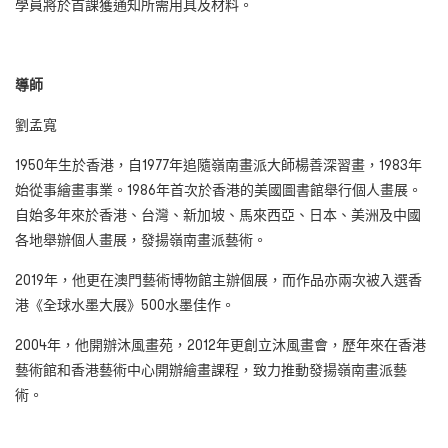
學員將於首課獲通知所需用具及材料。
導師
劉孟寬
1950年生於香港，自1977年追隨嶺南畫派大師楊善深習畫，1983年
始從事繪畫事業。1986年首次於香港的美國圖書館舉行個人畫展。
自始多年來於香港、台灣、新加坡、馬來西亞、日本、美洲及中國
各地舉辦個人畫展，發揚嶺南畫派藝術。
2019年，他更在澳門藝術博物館主辦個展，而作品亦兩次被入選香
港《全球水墨大展》500水墨佳作。
2004年，他開辦沐風畫苑，2012年更創立沐風畫會，歷年來在香港
藝術館和香港藝術中心開辦繪畫課程，致力推動發揚嶺南畫派藝
術。