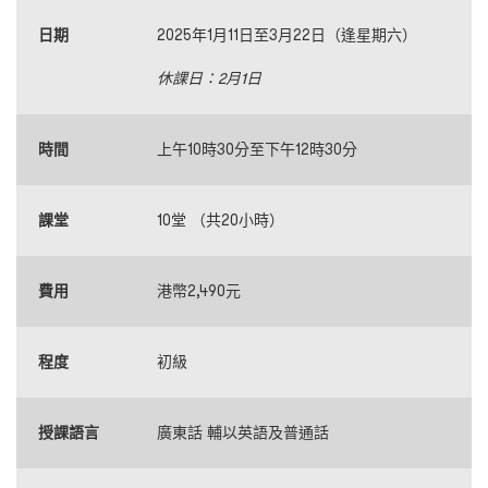
日期
2025年1月11日至3月22日（逢星期六）
休課日：
2
月
1
日
時間
上午10時30分至下午12時30分
課堂
10堂 （共20小時）
費用
港幣2,490元
程度
初級
授課語言
廣東話 輔以英語及普通話