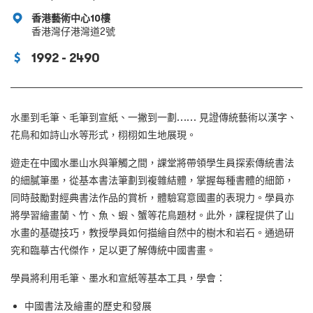
香港藝術中心10樓
香港灣仔港灣道2號
1992 - 2490
水墨到毛筆、毛筆到宣紙、一撇到一劃…… 見證傳統藝術以漢字、
花鳥和如詩山水等形式，栩栩如生地展現。
遊走在中國水墨山水與筆觸之間，課堂將帶領學生員探索傳統書法
的細膩筆墨，從基本書法筆劃到複雜結體，掌握每種書體的細節，
同時鼓勵對經典書法作品的賞析，體驗寫意國畫的表現力。學員亦
將學習繪畫蘭、竹、魚、蝦、蟹等花鳥題材。此外，課程提供了山
水畫的基礎技巧，教授學員如何描繪自然中的樹木和岩石。通過研
究和臨摹古代傑作，足以更了解傳統中國書畫。
學員將利用毛筆、墨水和宣紙等基本工具，學會：
中國書法及繪畫的歷史和發展