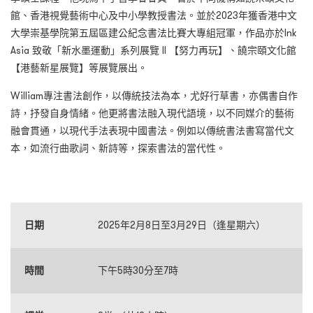
館、香港視覺藝術中心及中小學教授書法。並於2023年獲香港中文
大學崇基學院第五屆區建公紀念書法比賽大專組冠軍，作品亦於Ink
Asia 致敬「新水墨運動」系列展覽 II 【努力再玩】、饒宗頤文化館
【港藝新星展覽】等展覽展出。
William專注書法創作，以傳統技法為本，尤好行草書，亦偶書自作
詩，抒發自身情緒。他更將書法融入現代語境，以不同媒介的藝術
融會貫通，以現代手法表現中國書法。例如以傳統書法書寫當代文
本，如流行曲歌詞、新詩等，探索書法的當代性。
日期
2025年2月8日至3月29日（逢星期六）
時間
下午5時30分至7時