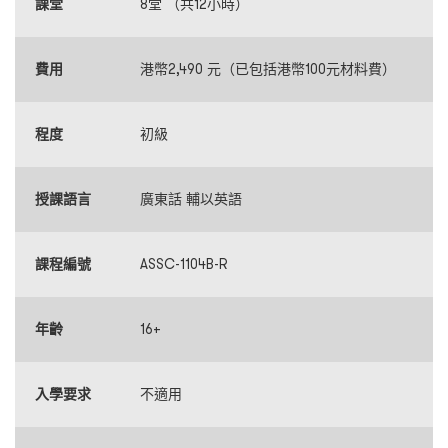
課堂
8堂 （共12小時）
費用
港幣2,490 元（已包括港幣100元材料費）
程度
初級
授課語言
廣東話 輔以英語
課程編號
ASSC-1104B-R
年齡
16+
入學要求
不適用