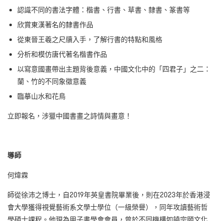
認識不同的書法字體：楷書、行書、草書、隸書、篆書等
欣賞東漢著名的隸書作品
從東晉王羲之尺牘入手，了解行書的特點和風格
分析和模仿唐代著名楷書作品
以寫意國畫帶出主題背後意義，中國文化中的「四君子」之二：
蘭、竹的不同象徵意義
臨摹山水和花鳥
立即報名，涉獵中國書畫之詩情與畫意！
導師
何煒霖
師從徐沛之博士，自2019年英皇書院畢業後，則在2023年於香港浸
會大學獲得視覺藝術系文學士學位（一級榮譽），同年攻讀藝術哲
學碩士課程。他現為甲子書學會會員，曾於不同機構如饒宗頤文化