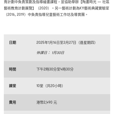
育計劃中負責策劃及指導繪畫課程，並協助舉辦【陶畫時光 — 社區
藝術教育計劃展覽】（2020）。另一藝術計劃為K11藝術典藏實驗室
（2016, 2019）中負責指導兒童藝術工作坊及導賞團。
日期
2025年1月16日至3月27日（逢星期四）
休課日： 1月30日
時間
下午2時30分至4時30分
課堂
10堂（共20小時）
費用
港幣2,490 元