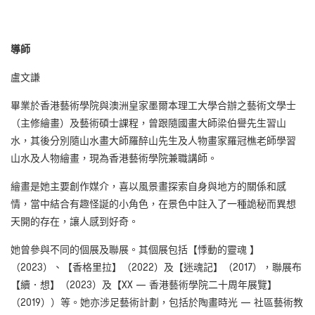
導師
盧文謙
畢業於香港藝術學院與澳洲皇家墨爾本理工大學合辦之藝術文學士
（主修繪畫）及藝術碩士課程，曾跟隨國畫大師梁伯譽先生習山
水，其後分別隨山水畫大師羅醉山先生及人物畫家羅冠樵老師學習
山水及人物繪畫，現為香港藝術學院兼職講師。
繪畫是她主要創作媒介，喜以風景畫探索自身與地方的關係和感
情，當中結合有趣怪誕的小角色，在景色中註入了一種詭秘而異想
天開的存在，讓人感到好奇。
她曾參與不同的個展及聯展。其個展包括【悸動的靈魂 】
（2023）、【香格里拉】（2022）及【迷魂記】（2017），聯展布
【續．想】（2023）及【XX — 香港藝術學院二十周年展覽】
（2019））等。她亦涉足藝術計劃，包括於陶畫時光 — 社區藝術教