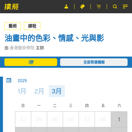
節目
藝術
課程
主辦單位
油畫中的色彩、情感、光與影
關於撲飛
由
香港藝術學院
主辦
條款及細則
全部票價種類
EN
2025
1月
2月
3月
日
一
二
三
四
五
六
23
24
25
26
27
28
1