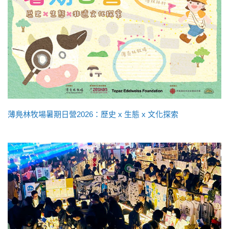
薄鳧林牧場暑期日營2026：歷史 x 生態 x 文化探索