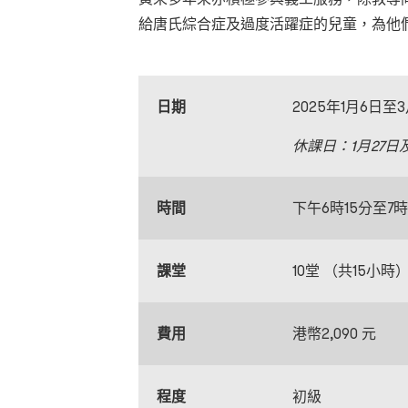
給唐氏綜合症及過度活躍症的兒童，為他
日期
2025年1月6日
休課日：
1
月
27
日
時間
下午6時15分至7時
課堂
10堂 （共15小時
費用
港幣2,090 元
程度
初級