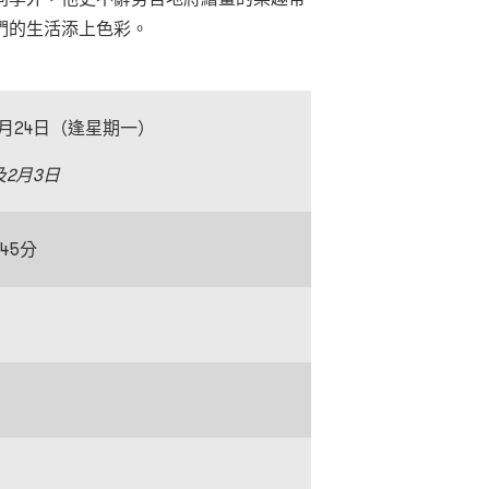
們的生活添上色彩。
至3月24日（逢星期一）
及
2
月
3
日
45分
）