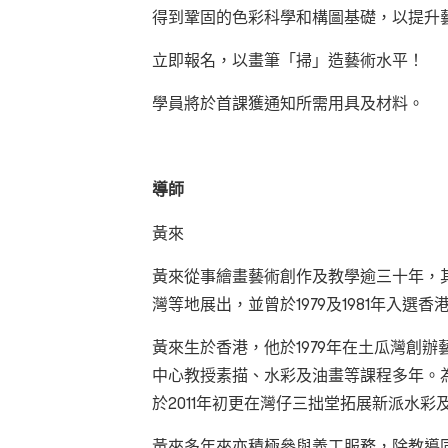
得到鞏固的色彩科學和構圖基礎，以提升
立即報名，以畫筆「掃」造藝術水平！
學員將於首課獲通知所需用具及材料。
導師
黃來
黃來從事繪畫藝術創作及教學逾三十年，
灣等地展出，並曾於1979及1981年入選
黃來生於香港，他於1979年在土瓜灣創
中心教授素描、水彩及油畫等課程多年。
於2011年初更在灣仔三拙堂拓展新派水
黃來多年來亦積極參與義工服務，除教導