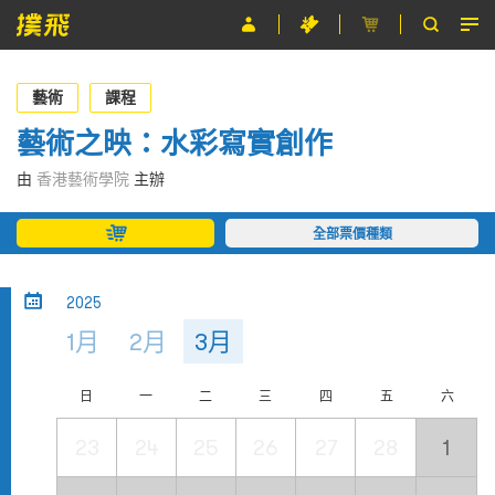
節目
藝術
課程
主辦單位
藝術之映：水彩寫實創作
關於撲飛
由
香港藝術學院
主辦
條款及細則
全部票價種類
EN
2025
1月
2月
3月
日
一
二
三
四
五
六
23
24
25
26
27
28
1