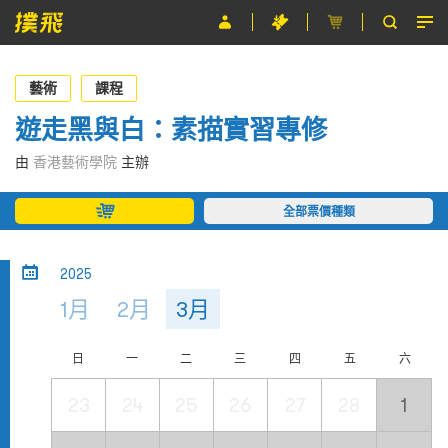
節目
藝術
課程
主辦單位
遊走黑與白：素描實習專修
關於撲飛
由
香港藝術學院
主辦
條款及細則
全部票價種類
EN
2025
1月
2月
3月
日
一
二
三
四
五
六
23
24
25
26
27
28
1