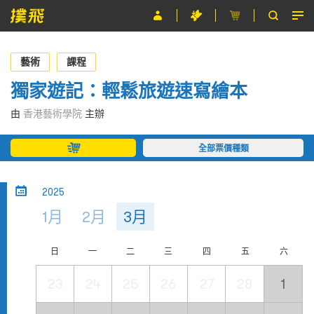
節目
藝術
課程
主辦單位
獨家遊記：輕鬆旅遊速寫繪本
關於撲飛
由
香港藝術學院
主辦
條款及細則
全部票價種類
EN
2025
1月
2月
3月
日
一
二
三
四
五
六
23
24
25
26
27
28
1