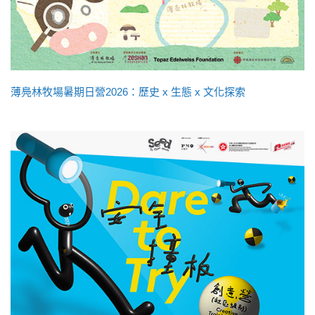
薄鳧林牧場暑期日營2026：歷史 x 生態 x 文化探索