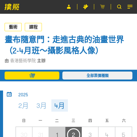
節目
藝術
課程
主辦單位
畫布隨意門：走進古典的油畫世界
（2-4月班～攝影風格人像）
關於撲飛
由
香港藝術學院
主辦
條款及細則
全部票價種類
EN
2025
2月
3月
4月
日
一
二
三
四
五
六
30
31
1
2
3
4
5