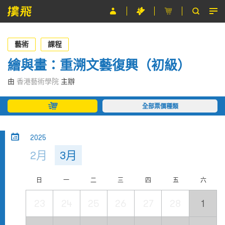
節目
藝術
課程
主辦單位
繪與畫：重溯文藝復興（初級）
關於撲飛
由
香港藝術學院
主辦
條款及細則
全部票價種類
EN
2025
2月
3月
日
一
二
三
四
五
六
23
24
25
26
27
28
1