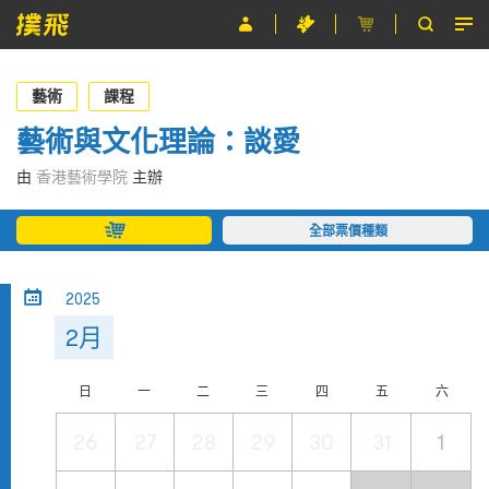
節目
藝術
課程
主辦單位
藝術與文化理論：談愛
關於撲飛
由
香港藝術學院
主辦
條款及細則
全部票價種類
EN
2025
2月
日
一
二
三
四
五
六
26
27
28
29
30
31
1