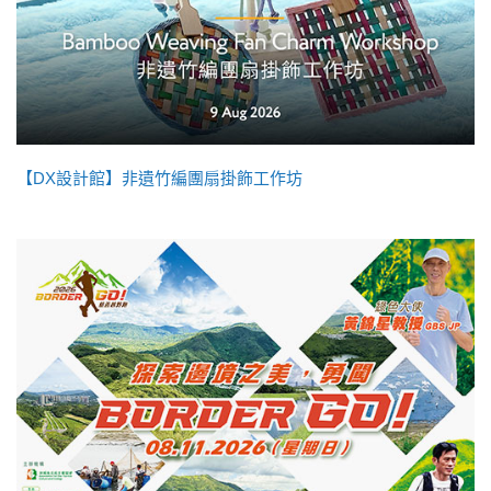
【DX設計館】非遺竹編團扇掛飾工作坊