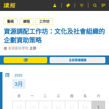
節目
藝術
課程
工作坊
主辦單位
資源調配工作坊：文化及社會組織的
企劃資助策略
關於撲飛
由
香港藝術學院
主辦
條款及細則
全部票價種類
EN
2025
3月
日
一
二
三
四
五
六
23
24
25
26
27
28
1