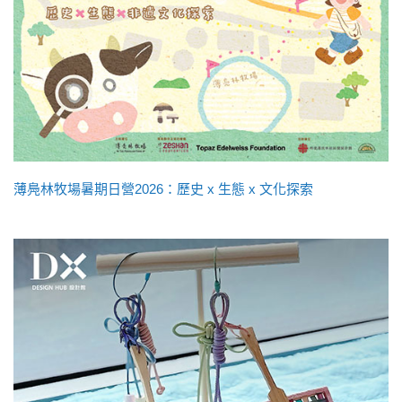
薄鳧林牧場暑期日營2026：歷史 x 生態 x 文化探索