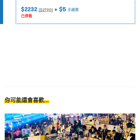
$2232
+ $5
($
2790
)
手續費
已停售
你可能還會喜歡...