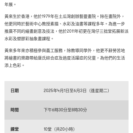
年展。
黃來生於香港，他於1979年在土瓜灣創辦藝靈畫院。除在畫院外，
他更同時於藝術中心教授素描、水彩及油畫等課程多年。為進一步
推廣不同的繪畫創意及技法，他於2011年初更在灣仔三拙堂拓展新派
水彩及塑膠彩抽象畫課程。
黃來多年來亦積極參與義工服務，除教導同學外，他更不辭勞苦地
將繪畫的樂趣帶給唐氏綜合症及過度活躍症的兒童，為他們的生活
添上色彩。
日期
2025年4月1日至6月3日（逢星期二）
時間
下午6時30分至8時30分
課堂
10堂（共20小時）