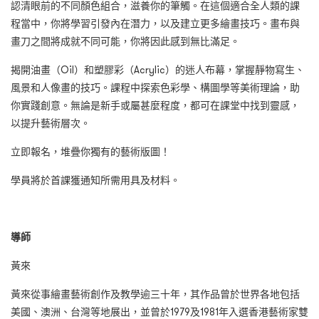
認清眼前的不同顏色組合，滋養你的筆觸。在這個適合全人類的課
程當中，你將學習引發內在潛力，以及建立更多繪畫技巧。畫布與
畫刀之間將成就不同可能，你將因此感到無比滿足。
揭開油畫（Oil）和塑膠彩（Acrylic）的迷人布幕，掌握靜物寫生、
風景和人像畫的技巧。課程中探索色彩學、構圖學等美術理論，助
你實踐創意。無論是新手或屬甚麼程度，都可在課堂中找到靈感，
以提升藝術層次。
立即報名，堆疊你獨有的藝術版圖！
學員將於首課獲通知所需用具及材料。
導師
黃來
黃來從事繪畫藝術創作及教學逾三十年，其作品曾於世界各地包括
美國、澳洲、台灣等地展出，並曾於1979及1981年入選香港藝術家雙