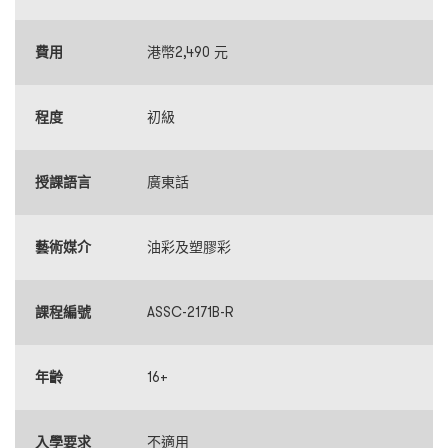
費用
港幣2,490 元
程度
初級
授課語言
廣東話
藝術媒介
油彩及塑膠彩
課程編號
ASSC-2171B-R
年齡
16+
入學要求
不適用