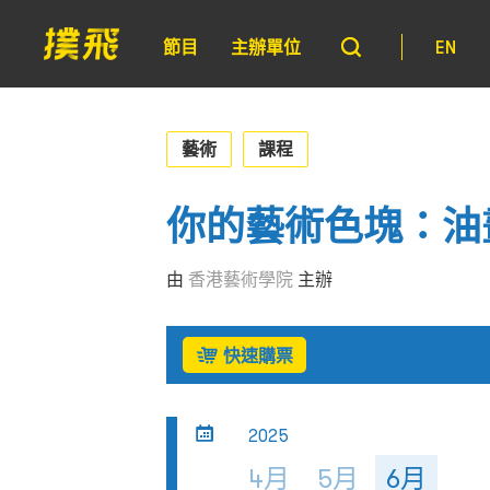
節目
主辦單位
EN
藝術
課程
你的藝術色塊：油
由
香港藝術學院
主辦
快速購票
2025
4月
5月
6月