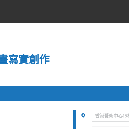
畫寫實創作