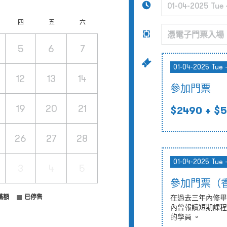
四
五
六
5
6
7
01-04-2025 Tue 
12
13
14
參加門票
19
20
21
$2490
+ $5
26
27
28
01-04-2025 Tue 
3
4
5
參加門票（
滿額
已停售
在過去三年內修畢
內曾報讀短期課程
的學員 。