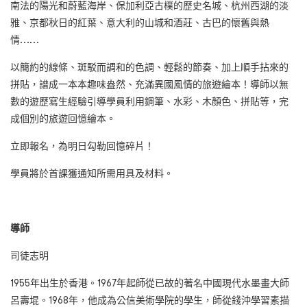
南法的陽光和蔚藍海岸、保加利亞古樸的歷史名城、杭州西湖的淡
雅、京都秋日的紅葉、意大利的山城和酒莊、古巴的懷舊與熱
情……
以簡約的線條、斑駁而調和的色調、輕鬆的節奏、加上順手拈來的
拼貼，譜成一本本趣味盎然、充滿異國風情的旅遊繪本！導師以無
數的遊歷寫生經驗引導學員利用鋼筆、水彩、木顏色、拼貼等，完
成個別的旅遊回憶繪本。
立即報名，為明日勾勒回憶碎片！
學員將於首課獲通知所需用具及材料。
導師
司徒志明
1955年出生於香港。1967年起師從已故的著名中國現代水墨畫大師
呂壽堒。1968年，他成為公信美術學院的學生，師從錢沖學習素描