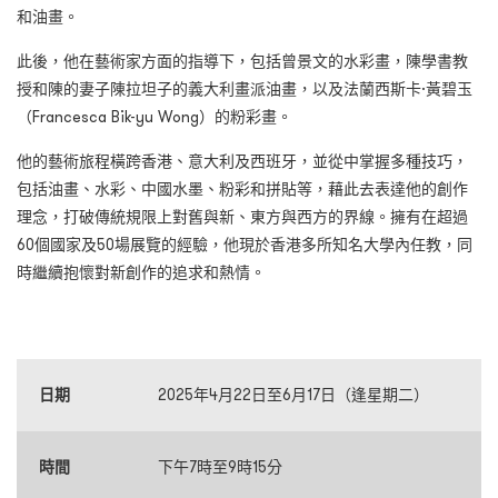
和油畫。
此後，他在藝術家方面的指導下，包括曾景文的水彩畫，陳學書教
授和陳的妻子陳拉坦子的義大利畫派油畫，以及法蘭西斯卡·黃碧玉
（Francesca Bik-yu Wong）的粉彩畫。
他的藝術旅程橫跨香港、意大利及西班牙，並從中掌握多種技巧，
包括油畫、水彩、中國水墨、粉彩和拼貼等，藉此去表達他的創作
理念，打破傳統規限上對舊與新、東方與西方的界線。擁有在超過
60個國家及50場展覽的經驗，他現於香港多所知名大學內任教，同
時繼續抱懷對新創作的追求和熱情。
日期
2025年4月22日至6月17日（逢星期二）
時間
下午7時至9時15分