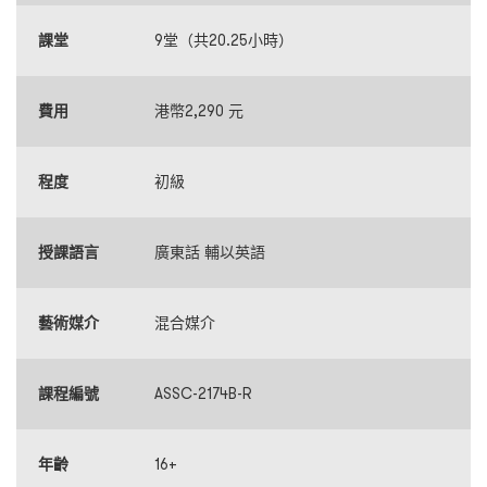
課堂
9堂（共20.25小時）
費用
港幣2,290 元
程度
初級
授課語言
廣東話 輔以英語
藝術媒介
混合媒介
課程編號
ASSC-2174B-R
年齡
16+