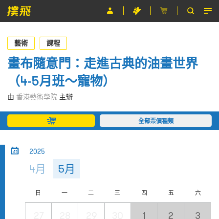
節目
藝術
課程
主辦單位
畫布隨意門：走進古典的油畫世界
（4-5月班～寵物）
關於撲飛
由
香港藝術學院
主辦
條款及細則
全部票價種類
EN
2025
4月
5月
日
一
二
三
四
五
六
27
28
29
30
1
2
3