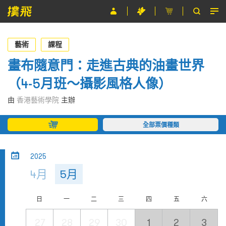
節目
藝術
課程
主辦單位
畫布隨意門：走進古典的油畫世界
（4-5月班～攝影風格人像）
關於撲飛
由
香港藝術學院
主辦
條款及細則
全部票價種類
EN
2025
4月
5月
日
一
二
三
四
五
六
27
28
29
30
1
2
3