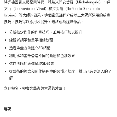
時光機回到文藝復興時代，體驗米開安哲羅（Michelangelo）、達
文西（Leonardo da Vinci）和拉斐爾（Raffaello Sanzio da
Urbino）等大師的風采。這個密集課程介紹以上大師所運用的繪畫
技巧，技巧得以應用及提升，最終成為經世作品。
分析指定傑作的作畫技巧，並將技巧加以提升
練習以鋼筆和畫筆描繪紋理
透過堆疊方法建立3D結構
利用水和畫筆營造不同的漸層和色調效果
透過明暗的表達呈現3D效果
從藝術的觀念和創作過程中的習慣／態度，對自己有更深入的了
解
立即報名，領會文藝復興大師的才華！
導師