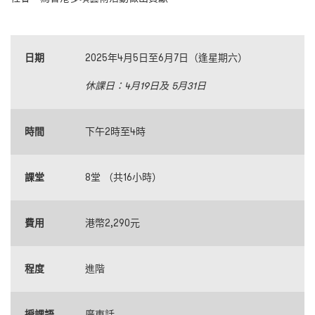
日期
2025年4月5日至6月7日（逢星期六）
休課日：
4
月
19
日及
5
月
31
日
時間
下午2時至4時
課堂
8堂 （共16小時）
費用
港幣2,290元
程度
進階
授課語
廣東話