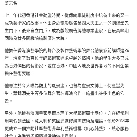
姜志名
七十年代初香港社會動盪時期，從傳統學徒制度中培養出來的又一
成功藝術家的故事。他出身於電影廣告業四大天王之一的劉煒堂先
生門下，後來自立門戶，成為戲院廣告牌繪專業畫家，在最高峰期
同時為廿多間戲院繪製廣告大牌。
他擔任香港演藝學院的舞台及製作藝術學院舞台繪景系前講師達26
年，培育了數百位年輕藝術家追求卓越的藝術。他的學生大多已成
為香港傑出的藝術家，或在香港、中國內地及世界各地的不同企業
擔任藝術要職。
他專注於令人嘆為觀止的風景畫，也曾為盧景文博士、何應豐先
生、葉錦添先生等多位舞台著名導演合作，繪畫出許多出色的佈
景。
另外，他擁有澳洲皇家墨爾本理工大學藝術碩士學位，亦在經常利
用暑假到法國、意大利和英國進進修繪畫技術及理論。他於2013年
更成立一個推動社區藝術非牟利藝術機構《純心純藝》，熱心服務
社會，為香港多項藝術活動做出貢獻。