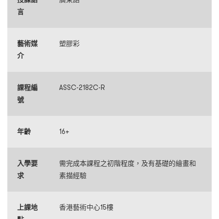
言
藝術媒
塑膠彩
介
課程編
ASSC-2182C-R
號
年齡
16+
入學要
需完成本課程之初階程度，及有基礎的繪畫和
求
素描經驗
上課地
香港藝術中心15樓