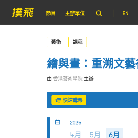
節目
主辦單位
EN
藝術
課程
繪與畫：重溯文藝
由
香港藝術學院
主辦
快速購票
2025
4月
5月
6月