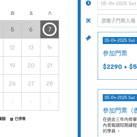
四
五
六
5
6
7
05-04-2025 Sat 
12
13
14
參加門票
19
20
21
$2290
+ $5
26
27
28
05-04-2025 Sat 
3
4
5
參加門票（
滿額
已停售
在過去三年內修畢
內曾報讀短期課程
的學員 。