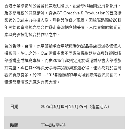
香港專業攝影師公會會員兼現屆會長、設計學科顧問委員會會員，
及多間院校的兼職講師。身為CT Creative & Production的首席攝
影師的Carl主力拍攝人像、靜物與旅遊／風景。因緣際遇間於2013
年開始跟臺灣觀光局合作遊走臺灣把各地美景、人民景觀跟觀光元
素以光影技術揉合於作品之中。
曾於香港、台灣、麗星郵輪處女星號與香港誠品書店舉辦多個個人
攝影展。除此之外，Carl更獲多家不同專業攝影器材商與媒體邀請
舉辦講座或撰寫專欄，而由2016年起則定期於香港誠品書店舉辦旅
拍講座，與在其FB專頁分享專業攝影與旅遊心得。也因為對於臺灣
觀光貢獻良多，於2014-2016期間連續3年均得到臺灣觀光局認同，
獲頒發臺灣觀光感謝有您大獎。
日期
2025年5月10日至5月24日（逢星期六）
時間
下午2時至4時