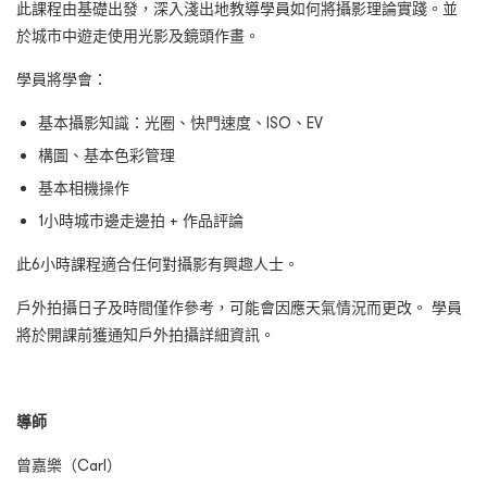
此課程由基礎出發，深入淺出地教導學員如何將攝影理論實踐。並
於城市中遊走使用光影及鏡頭作畫。
學員將學會：
基本攝影知識：光圈、快門速度、ISO、EV
構圖、基本色彩管理
基本相機操作
1小時城市邊走邊拍 + 作品評論
此6小時課程適合任何對攝影有興趣人士。
戶外拍攝日子及時間僅作參考，可能會因應天氣情況而更改。 學員
將於開課前獲通知戶外拍攝詳細資訊。
導師
曾嘉樂（Carl）