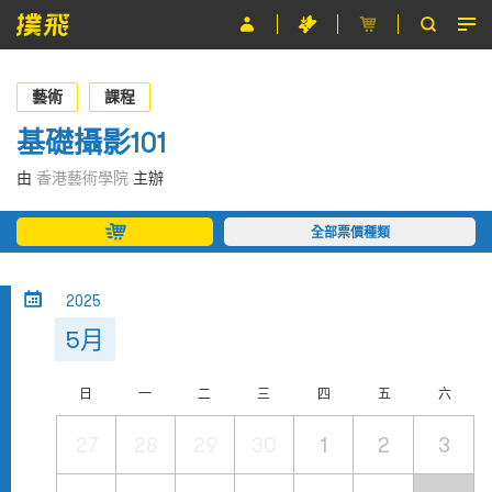
節目
藝術
課程
主辦單位
基礎攝影101
關於撲飛
由
香港藝術學院
主辦
條款及細則
全部票價種類
EN
2025
5月
日
一
二
三
四
五
六
27
28
29
30
1
2
3