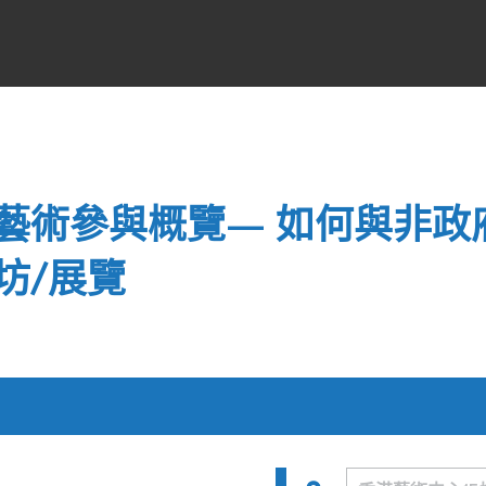
藝術參與概覽— 如何與非政
坊/展覽