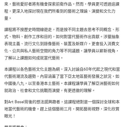
來，藝術愛好者將有機會探索前衛作品。然而，學員更可透過這課
程，更深入地探討現在我們所看到的藝術之理論、演變和文化力
量。
課程將不按歷史時間線遊走，而是按不同主題去思考不同概念、形
式、物料、創作工序和目的，如何對當代藝術作出貢獻。涉獵抽象
表現主義、流行文化到錄像藝術、裝置及新媒介。更會投入消費文
化、公共與私人藝術空間的角力等不同議題，讓學員以嶄新視角，
了解以上課題如何成就當代藝術。
本課程以各色藝術文化主題為綱，深入討論自60年代起之現代和當
代藝術潮流及趨勢，內容涵蓋了當下亞太地區藝術發展之狀況，如
中國後八九，以至香港本土藝術。本課程讓學員了解亞洲藝術如何
就政治、社會和文化挑戰而演變，有更透徹的理解。
對Art Basel背後的想法感興趣者，這課程絕對是一個探討全球和本
地當代藝術的機會。趕上這個藝術三月，開拓藝術視野，深化欣賞
眼光！