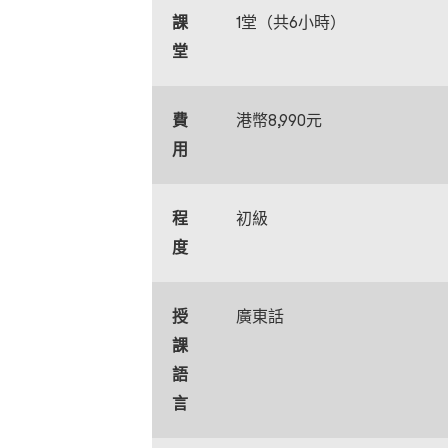
課
1堂（共6小時）
堂
費
港幣8,990元
用
程
初級
度
授
廣東話
課
語
言