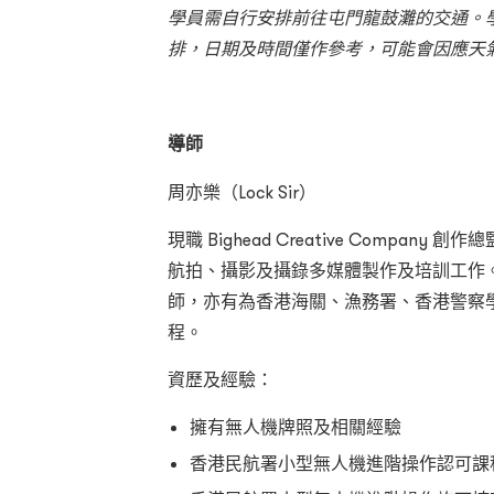
學
員需自行安排前往屯門龍鼓灘的交通。
排，日期及時間僅作參考，可能會因應天
導師
周亦樂（Lock Sir）
現職 Bighead Creative Compa
航拍、攝影及攝錄多媒體製作及培訓工作
師，亦有為香港海關、漁務署、香港警察學
程。
資歷及經驗：
擁有無人機牌照及相關經驗
香港民航署小型無人機進階操作認可課