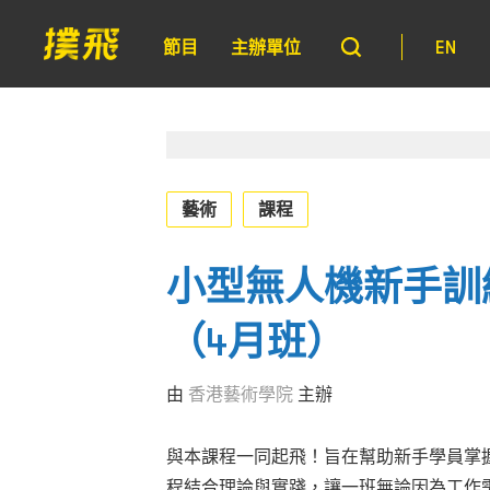
節目
主辦單位
EN
藝術
課程
小型無人機新手訓練課
（4月班）
由
香港藝術學院
主辦
與本課程一同起飛！旨在幫助新手學員掌
程結合理論與實踐，讓一班無論因為工作