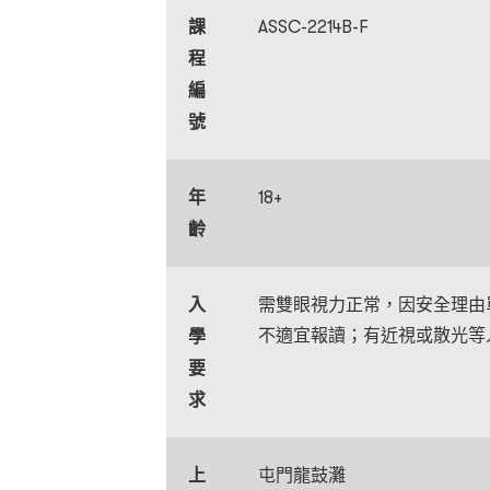
課
ASSC-2214B-F
程
編
號
年
18+
齡
入
需雙眼視力正常，因安全理由
不適宜報讀；有近視或散光等
學
要
求
上
屯門龍鼓灘