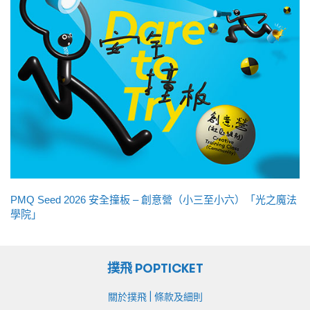
PMQ Seed 2026 安全撞板 – 創意營（小三至小六）「光之魔法
學院」
撲飛 POPTICKET
|
關於撲飛
條款及細則