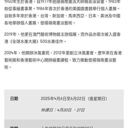
1950年生於香港，自1977年追隨嶺南畫派大師楊善深習畫，1983年
始從事繪畫事業。1986年首次於香港的美國圖書館舉行個人畫展。
自始多年來於香港、台灣、新加坡、馬來西亞、日本、美洲及中國
各地舉辦個人畫展，發揚嶺南畫派藝術。
2019年，他更在澳門藝術博物館主辦個展，而作品亦兩次被入選香
港《全球水墨大展》500水墨佳作。
2004年，他開辦沐風畫苑，2012年更創立沐風畫會，歷年來在香港
藝術館和香港藝術中心開辦繪畫課程，致力推動發揚嶺南畫派藝
術。
日期
2025年4月6日至6月22日（逢星期日）
休課日：
4
月
20
日 、27日