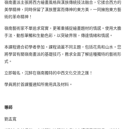
嶺南畫派主張將西方繪畫風格與漢族傳統技法融合，它揉合西方的
美學精神，同時保留了漢族豐富而傳神的東方美，一同擁抱東方藝
術的革命精神！
嶺南藝術家不單追求寫實，更著重捕捉繪畫題材的情感。使用大膽
手法、動態筆觸和生動色彩，以突破界限，傳達情緒和情感。
本課程適合初學者參加。課程涵蓋不同主題，包括花鳥和山水。您
將學習有關嶺南畫派的基礎技巧，務求全面了解這種獨特的藝術形
式。
立即報名，沉醉在嶺南獨特的中西文化交流之匯！
學員將於首課獲通知所需用具及材料。
導師
劉孟寬