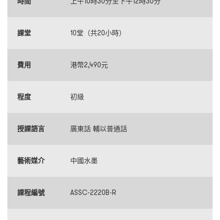
時間
上午10時30分至下午12時30分
課堂
10堂（共20小時）
費用
港幣2,490元
程度
初級
授課語言
廣東話 輔以普通話
藝術媒介
中國水墨
課程編號
ASSC-2220B-R