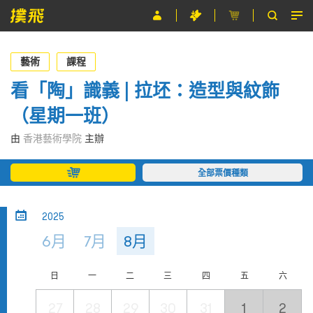
節目
藝術
課程
主辦單位
看「陶」識義 | 拉坯：造型與紋飾
（星期一班）
關於撲飛
由
香港藝術學院
主辦
條款及細則
全部票價種類
EN
2025
6月
7月
8月
日
一
二
三
四
五
六
27
28
29
30
31
1
2