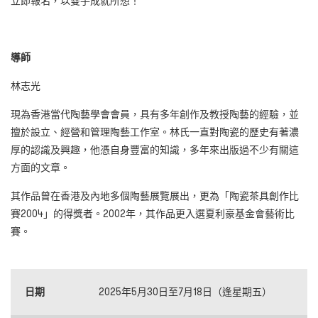
立即報名，以雙手成就所想！
導師
林志光
現為香港當代陶藝學會會員，具有多年創作及教授陶藝的經驗，並
擅於設立、經營和管理陶藝工作室。林氏一直對陶瓷的歷史有著濃
厚的認識及興趣，他憑自身豐富的知識，多年來出版過不少有關這
方面的文章。
其作品曾在香港及內地多個陶藝展覽展出，更為「陶瓷茶具創作比
賽2004」的得獎者。2002年，其作品更入選夏利豪基金會藝術比
賽。
日期
2025年5月30日至7月18日（逢星期五）