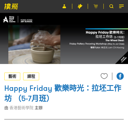
節目
主辦單位
關於撲飛
條款及細則
EN
藝術
課程
Happy Friday 歡樂時光：拉坯工作
坊 （5-7月班）
由
香港藝術學院
主辦