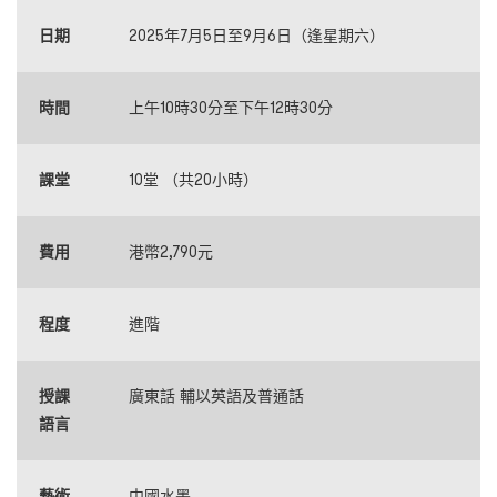
日期
2025年7月5日至9月6日（逢星期六）
時間
上午10時30分至下午12時30分
課堂
10堂 （共20小時）
費用
港幣2,790元
程度
進階
授課
廣東話 輔以英語及普通話
語言
藝術
中國水墨