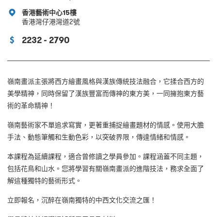
香港藝術中心15樓
香港灣仔港灣道2號
2232 - 2790
嶺南畫派主張將西方繪畫風格與漢族傳統技法融合，它揉合西方的
美學精神，同時保留了漢族豐富而傳神的東方美，一同擁抱東方藝
術的革命精神！
嶺南藝術家不單追求寫實，更著重捕捉繪畫題材的情感。使用大膽
手法、動態筆觸和生動色彩，以突破界限，傳達情緒和情感。
本課程為延續課程，適合曾修讀之學員參加。課程涵蓋不同主題，
包括花鳥和山水。您將學習有關嶺南畫派的進階技法，務求全面了
解這種獨特的藝術形式。
立即報名，沉醉在嶺南獨特的中西文化交流之匯！