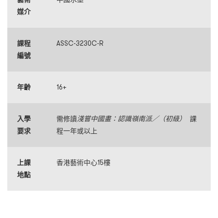
媒介
課程
ASSC-3230C-R
編號
年齡
16+
入學
需修讀
淺嘗中國畫：認識嶺南派／（初級）
課
要求
程一年或以上
上課
香港藝術中心15樓
地點