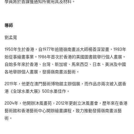
學員將於首課獲通知所需用具及材料。
導師
劉孟寬
1950年生於香港，自1977年追隨嶺南畫派大師楊善深習畫，1983年
始從事繪畫事業。1986年首次於香港的美國圖書館舉行個人畫展。
自始多年來於香港、台灣、新加坡、馬來西亞、日本、美洲及中國
各地舉辦個人畫展，發揚嶺南畫派藝術。
2019年，他更在澳門藝術博物館主辦個展，而作品亦兩次被入選香
港《全球水墨大展》500水墨佳作。
2004年，他開辦沐風畫苑，2012年更創立沐風畫會，歷年來在香港
藝術館和香港藝術中心開辦繪畫課程，致力推動發揚嶺南畫派藝
術。