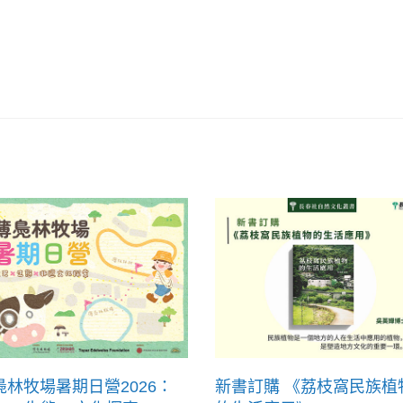
鳧林牧場暑期日營2026：
新書訂購 《荔枝窩民族植