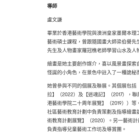
導師
盧文謙
畢業於香港藝術學院與澳洲皇家墨爾本理
藝術碩士課程，曾跟隨國畫大師梁伯譽先
先生及人物畫家羅冠樵老師學習山水及人
繪畫是她主要創作媒介，喜以風景畫探索
怪誕的小角色，在景色中註入了一種詭秘
她曾參與不同的個展及聯展。其個展包括【
拉】（2022）及【迷魂記】（2017），聯
港藝術學院二十周年展覽】（2019））
社區藝術教育計劃中負責策劃及指導繪畫課
術教育計劃展覽】（2020）。另一藝術計劃為K
負責指導兒童藝術工作坊及導賞團。