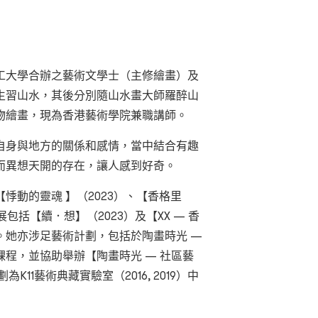
工大學合辦之藝術文學士（主修繪畫）及
生習山水，其後分別隨山水畫大師羅醉山
物繪畫，現為香港藝術學院兼職講師。
自身與地方的關係和感情，當中結合有趣
而異想天開的存在，讓人感到好奇。
悸動的靈魂 】（2023）、【香格里
展包括【續．想】（2023）及【XX — 香
等。她亦涉足藝術計劃，包括於陶畫時光 —
程，並協助舉辦【陶畫時光 — 社區藝
11藝術典藏實驗室（2016, 2019）中