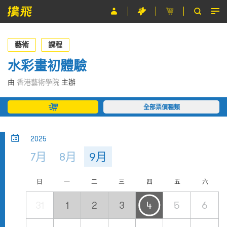
節目
藝術
課程
主辦單位
水彩畫初體驗
關於撲飛
由
香港藝術學院
主辦
條款及細則
全部票價種類
EN
2025
7月
8月
9月
日
一
二
三
四
五
六
31
1
2
3
4
5
6