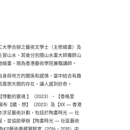
工大學合辦之藝術文學士（主修繪畫）及
生習山水，其後分別隨山水畫大師羅醉山
物繪畫，現為香港藝術學院兼職講師。
自身與地方的關係和感情，當中結合有趣
而異想天開的存在，讓人感到好奇。
悸動的靈魂 】（2023）、【香格里
展布【續．想】（2023）及【XX — 香港
亦涉足藝術計劃，包括於陶畫時光 — 社
，並協助舉辦【陶畫時光 — 社區藝術
11藝術典藏實驗室（2016，2019）中