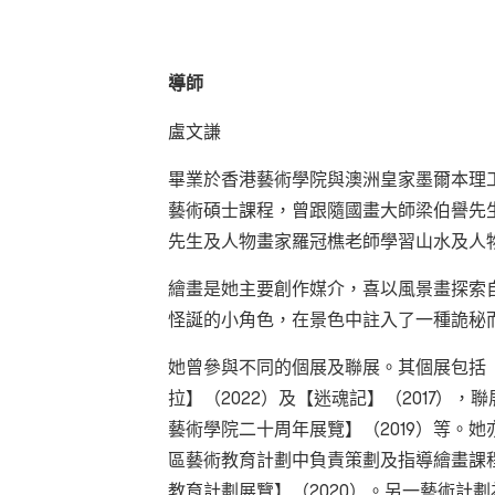
導師
盧文謙
畢業於香港藝術學院與澳洲皇家墨爾本理
藝術碩士課程，曾跟隨國畫大師梁伯譽先
先生及人物畫家羅冠樵老師學習山水及人
繪畫是她主要創作媒介，喜以風景畫探索
怪誕的小角色，在景色中註入了一種詭秘
她曾參與不同的個展及聯展。其個展包括【
拉】（2022）及【迷魂記】（2017），聯
藝術學院二十周年展覽】（2019）等。她
區藝術教育計劃中負責策劃及指導繪畫課程
教育計劃展覽】（2020）。另一藝術計劃為K